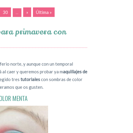
30
»
Última »
...
para primavera con
sferio norte, y aunque con un temporal
á al caer y queremos probar ya m
aquillajes de
egido tres
tutoriales
con sombras de color
eramos que os gusten.
COLOR MENTA