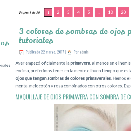
2
3
4
5
10
20
Página 1 de 30
1
...
3 colores de sombras de ojos 
tutoriales
jos
Publicado
22 marzo, 2017
|
Por
admin
Ayer empezó oficialmente la
primavera
, al menos en el hemi
riales
encima, preferimos tener en la mente el buen tiempo que est
ojos que tengan sombras de colores primaverales
. Hemos el
menta, melocotón y rosa combinados con otros colores. Esp
MAQUILLAJE DE OJOS PRIMAVERA CON SOMBRA DE 