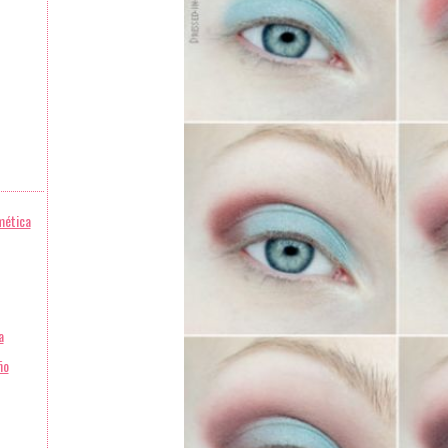
mética
a
ño