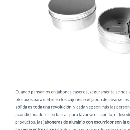
Cuando pensamos en jabones caseros, seguramente se nos vi
olorosos para meter en los cajones o el jabón de lavarse las
sólida es toda una revolución
, y cada vez son más las perso
acondicionadores en barras para lavarse el cabello, o desod
productos, las
jaboneras de aluminio con escurridor son la o
se seque entre uso y uso
, de modo que se prolongue su durac