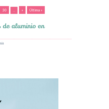
30
»
Última »
...
s de aluminio en
min