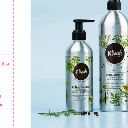
mética
a
ño