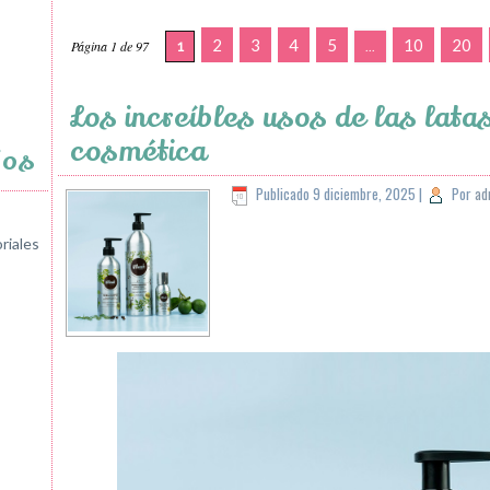
2
3
4
5
10
20
Página 1 de 97
1
...
Los increíbles usos de las lata
cosmética
jos
Publicado
9 diciembre, 2025
|
Por
ad
riales