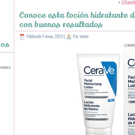
«
Vitami
Conoce esta loción hidratante 
con buenos resultados
Publicado
5 mayo, 2023
|
Por
admin
jos
riales