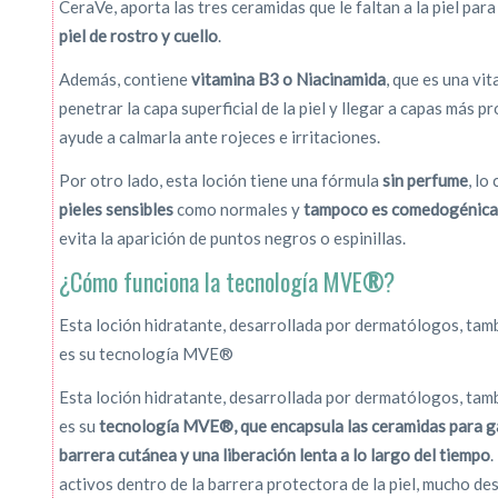
CeraVe, aporta las tres ceramidas que le faltan a la piel par
piel de rostro y cuello
.
Además, contiene
vitamina B3 o Niacinamida
, que es una vi
penetrar la capa superficial de la piel y llegar a capas más p
ayude a calmarla ante rojeces e irritaciones.
Por otro lado, esta loción tiene una fórmula
sin perfume
, lo
pieles sensibles
como normales y
tampoco es comedogénica
evita la aparición de puntos negros o espinillas.
¿Cómo funciona la tecnología MVE
®
?
Esta loción hidratante, desarrollada por dermatólogos, tamb
es su tecnología MVE®
Esta loción hidratante, desarrollada por dermatólogos, tamb
es su
tecnología MVE®, que encapsula las ceramidas para gar
barrera cutánea y una liberación lenta a lo largo del tiempo
.
activos dentro de la barrera protectora de la piel, mucho de