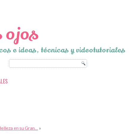
 ojos
cos e ideas, técnicas y videotutoriales
ALES
Belleza en su Gran…
»