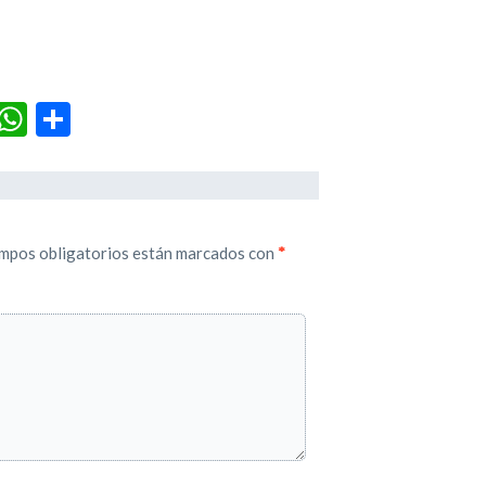
r
terest
Tumblr
WhatsApp
Compartir
mpos obligatorios están marcados con
*