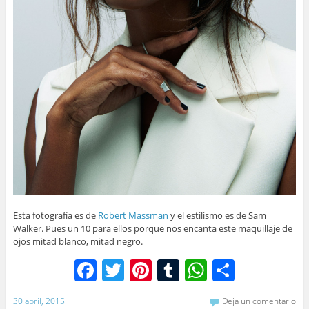
Esta fotografía es de
Robert Massman
y el estilismo es de Sam
Walker. Pues un 10 para ellos porque nos encanta este maquillaje de
ojos mitad blanco, mitad negro.
F
T
Pi
T
W
C
a
w
nt
u
h
o
30 abril, 2015
Deja un comentario