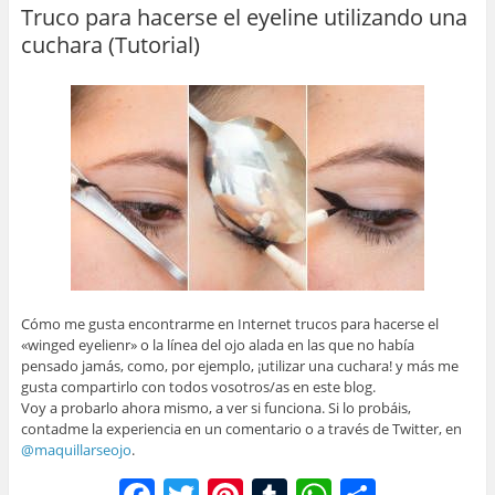
b
st
r
A
ar
Truco para hacerse el eyeline utilizando una
cuchara (Tutorial)
o
p
tir
o
p
k
Cómo me gusta encontrarme en Internet trucos para hacerse el
«winged eyelienr» o la línea del ojo alada en las que no había
pensado jamás, como, por ejemplo, ¡utilizar una cuchara! y más me
gusta compartirlo con todos vosotros/as en este blog.
Voy a probarlo ahora mismo, a ver si funciona. Si lo probáis,
contadme la experiencia en un comentario o a través de Twitter, en
@maquillarseojo
.