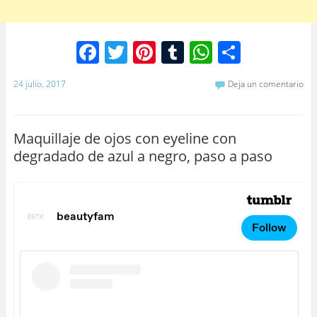
F
T
Pi
T
W
C
a
w
nt
u
h
o
24 julio, 2017
Deja un comentario
c
itt
er
m
at
m
e
er
e
bl
s
p
b
st
r
A
ar
Maquillaje de ojos con eyeline con
degradado de azul a negro, paso a paso
o
p
tir
o
p
k