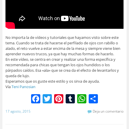
No importa la de vídeos y tutoriales que hayamos visto sobre este
tema. Cuando se trata de hacerse el perfilado de ojos con rabillo o
alado, el reto vuelve a estar encima de la mesa y siempre viene bien
aprender nuevos trucos, ya que hay muchas formas de hacerlo.
En este vídeo, se centra en crear y realizar una forma específica y
recomendada para chicas que tengan los ojos hundidos o los
párpados caídos. Esa «ala» que se crea da el efecto de levantarlos y
queda de lujo.
Esperamos que os guste este estilo y os sirva de ayuda.
Vía
Teni Panosian
F
T
Pi
T
W
C
a
w
nt
u
h
o
17 agosto, 2015
Deja un comentario
c
itt
er
m
at
m
e
er
e
bl
s
p