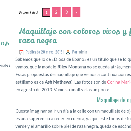
2
3
»
Página 1 de 3
1
Maquillaje con colores vivos y 
raza negra
jos
Publicado
20 mayo, 2015
|
Por
admin
Sabemos que lo de «Diosa de Ébano» es un título que se lo 
riales
vamos, que la modelo
Riley Montana
no se queda atrás, men
Estas propuestas de maquillaje que vemos a continuación es
estilismo es de
Ash Mathews
). Las fotos son de
Corina Mari
en agosto de 2013. Vamos a analizarlas un poco:
Maquillaje de o
Cuesta imaginar salir un día a la calle con un maquillaje de o
es una sugerencia a tener en cuenta, ya que este tonos de fuc
verde y el amarillo sobre piel de raza negra, queda de escánda