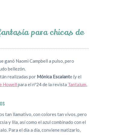
fantasía para chicas de
que ganó Naomi Campbell a pulso, pero
udo bellezón.
tán realizadas por
Mónica Escalant
e (y el
e Howell
para el nº24 de la revista
Tantalum
,
jos
jos tan llamativo, con colores tan vivos, pero
sia y lila, así como el azul combinado con el
lo. Para el día a día, conviene matizarlo,