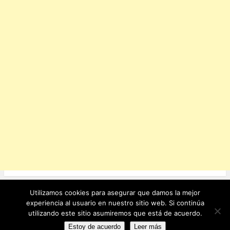
k
Utilizamos cookies para asegurar que damos la mejor
Ver sitio completo
experiencia al usuario en nuestro sitio web. Si continúa
utilizando este sitio asumiremos que está de acuerdo.
Funciona con WordPress
Estoy de acuerdo
Leer más