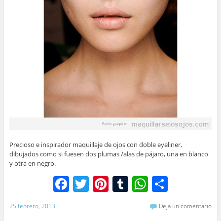
Precioso e inspirador maquillaje de ojos con doble eyeliner,
dibujados como si fuesen dos plumas /alas de pájaro, una en blanco
y otra en negro.
F
T
Pi
T
W
C
a
w
nt
u
h
o
25 febrero, 2013
Deja un comentario
c
itt
er
m
at
m