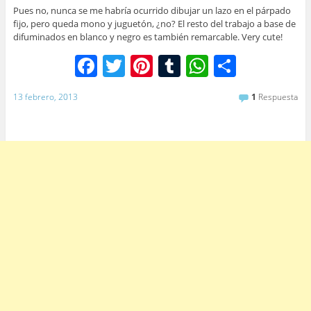
Pues no, nunca se me habría ocurrido dibujar un lazo en el párpado
fijo, pero queda mono y juguetón, ¿no? El resto del trabajo a base de
difuminados en blanco y negro es también remarcable. Very cute!
F
T
Pi
T
W
C
a
w
nt
u
h
o
13 febrero, 2013
1
Respuesta
c
itt
er
m
at
m
e
er
e
bl
s
p
b
st
r
A
ar
o
p
tir
o
p
k