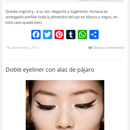
Queda original y , a su vez, elegante y sugerente. Aunque es
arriesgado perfilar toda la almendra del ojo en blanco y negro, en
este caso queda bien.
F
T
Pi
T
W
C
a
w
nt
u
h
o
18 septiembre, 2013
Deja un comentario
c
itt
er
m
at
m
e
er
e
bl
s
p
b
st
r
A
ar
Doble eyeliner con alas de pájaro
o
p
tir
o
p
k