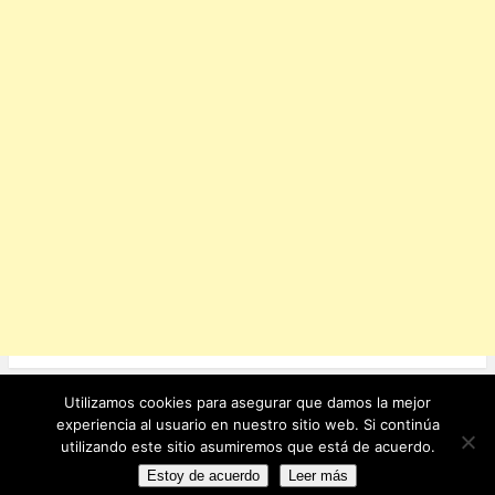
Utilizamos cookies para asegurar que damos la mejor
Ver sitio completo
experiencia al usuario en nuestro sitio web. Si continúa
utilizando este sitio asumiremos que está de acuerdo.
Funciona con WordPress
Estoy de acuerdo
Leer más
Statcounter code invalid. Insert a fresh copy.