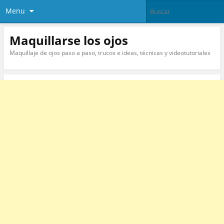
Menu
Maquillarse los ojos
Maquillaje de ojos paso a paso, trucos e ideas, técnicas y videotutoriales