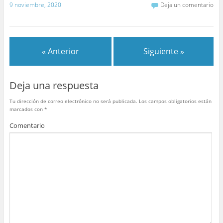
9 noviembre, 2020
Deja un comentario
c
itt
er
m
at
m
e
er
e
bl
s
p
b
st
r
A
ar
« Anterior
Siguiente »
o
p
tir
o
p
Deja una respuesta
k
Tu dirección de correo electrónico no será publicada.
Los campos obligatorios están
marcados con
*
Comentario