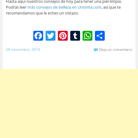
Hasta aquí nuestros consejos de hoy para tener una piel limpia.
Podrás leer
más consejos de belleza en Unisima.com
, así que te
recomendamos que le eches un vistazo.
F
T
Pi
T
W
C
a
w
nt
u
h
o
28 noviembre, 2016
Deja un comentario
c
itt
er
m
at
m
e
er
e
bl
s
p
b
st
r
A
ar
o
p
tir
o
p
k