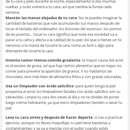
de tu cara y pelo durante la noche, especialmente si das muchas
vueltas, y todo volverá a tu cara, así que cambia la funda cada
semana.
Mantén las manos alejadas de tu cara
: No te puedes imaginar la
cantidad de bacterias que van acumulando tus manos después de
tocar el teclado del ordenador, los botones del ascensor, los pomos
de las puertas… tocar tu cara significa que toda esa sociedad va a
parar a tu cafra y afecta a la calidad de tu piel. Así que si tienes un tic
nervioso o la manía de tocarte la cara, toma un boli o algo para
distraerte de tocarte la cara.
Intenta comer menos comida grasienta
: la mayor causa del acné
es el exceso de grasa, así que hay ciertos alimentos que es mejor no
comer para prevenir la aparición de granos. Y no hablamos de
chocolate, sino más bien de alimentos fritos y con grasas saturadas.
Usa un limpiador con ácido salicílico
: para quien tenga la piel
propensa al acné, los limpiadores faciales con ácido salicílico son su
salvavidas. Limpia tu cara dos veces al día y no te olvides de poner
luego crema hidratante, ya que estos limpiadores tienden a secar tu
piel
Lava tu cara antes y después de hacer deporte
: si vas a practicar
ejercicio, aunque no lleves maquillaje, tu piel tiene bacterias y
contaminantes, y se va a mezclar con el sudor cuando estés