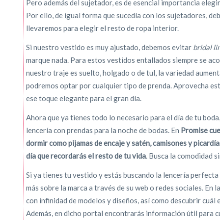
Pero además del sujetador, es de esencial importancia elegir
Por ello, de igual forma que sucedía con los sujetadores, de
llevaremos para elegir el resto de ropa interior.
Si nuestro vestido es muy ajustado, debemos evitar
bridal li
marque nada. Para estos vestidos entallados siempre se acons
nuestro traje es suelto, holgado o de tul, la variedad aument
podremos optar por cualquier tipo de prenda. Aprovecha esta
ese toque elegante para el gran día.
Ahora que ya tienes todo lo necesario para el día de tu boda
lencería con prendas para la noche de bodas. En
Promise
cue
dormir como pijamas de encaje y satén, camisones y picardías
día que recordarás el resto de tu vida
. Busca la comodidad si
Si ya tienes tu vestido y estás buscando la lencería perfecta
más sobre la marca a través de su web o redes sociales. En 
con infinidad de modelos y diseños, así como descubrir cuál es
Además, en dicho portal encontrarás información útil para cu