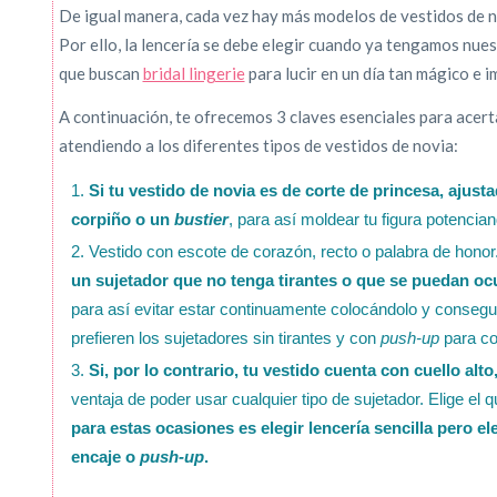
De igual manera, cada vez hay más modelos de vestidos de no
Por ello, la lencería se debe elegir cuando ya tengamos nue
que buscan
bridal lingerie
para lucir en un día tan mágico e 
A continuación, te ofrecemos 3 claves esenciales para acerta
atendiendo a los diferentes tipos de vestidos de novia:
Si tu vestido de novia es de corte de princesa, ajust
corpiño o un
bustier
, para así moldear tu figura potencia
Vestido con escote de corazón, recto o palabra de honor
un sujetador que no tenga tirantes o que se puedan ocu
para así evitar estar continuamente colocándolo y conseg
prefieren los sujetadores sin tirantes y con
push-up
para co
Si, por lo contrario, tu vestido cuenta con cuello al
ventaja de poder usar cualquier tipo de sujetador. Elige e
para estas ocasiones es elegir lencería sencilla pero 
encaje o
push-up
.