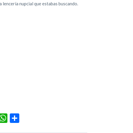
a lencería nupcial que estabas buscando.
r
terest
Tumblr
WhatsApp
Compartir