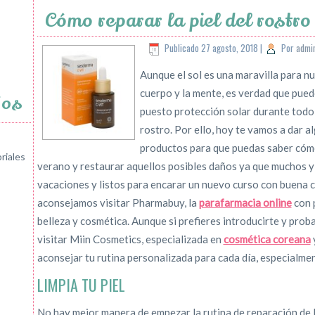
Cómo reparar la piel del rostr
Publicado
27 agosto, 2018
|
Por
admi
Aunque el sol es una maravilla para nu
cuerpo y la mente, es verdad que pue
jos
puesto protección solar durante todo 
rostro. Por ello, hoy te vamos a dar 
productos para que puedas saber cómo 
riales
verano y restaurar aquellos posibles daños ya que muchos y
vacaciones y listos para encarar un nuevo curso con buena c
aconsejamos visitar Pharmabuy, la
parafarmacia online
con 
belleza y cosmética. Aunque si prefieres introducirte y prob
visitar Miin Cosmetics, especializada en
cosmética coreana
aconsejar tu rutina personalizada para cada día, especialme
LIMPIA TU PIEL
No hay mejor manera de empezar la rutina de reparación de l