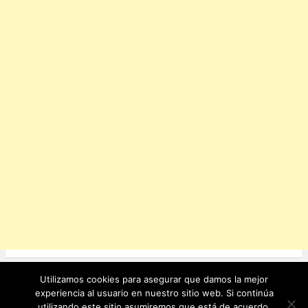
k
Utilizamos cookies para asegurar que damos la mejor
Ver sitio completo
experiencia al usuario en nuestro sitio web. Si continúa
utilizando este sitio asumiremos que está de acuerdo.