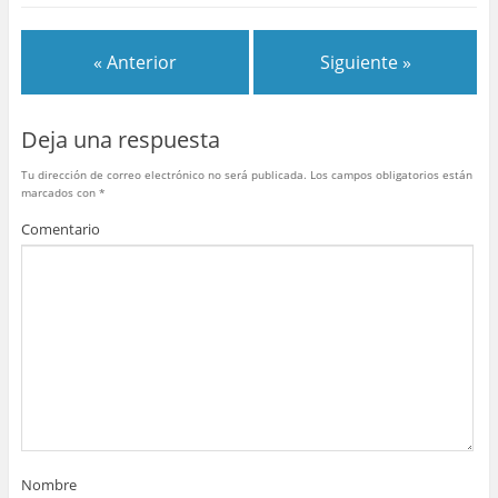
e
er
e
bl
s
p
b
st
r
A
ar
« Anterior
Siguiente »
o
p
tir
o
p
Deja una respuesta
k
Tu dirección de correo electrónico no será publicada.
Los campos obligatorios están
marcados con
*
Comentario
Nombre