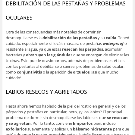
DEBILITACIÓN DE LAS PESTAÑAS Y PROBLEMAS
OCULARES
Otra de las consecuencias más notables de dormir sin
desmaquillarse es la
debilitación de las pestañas
y su
caída
. Tened
cuidado, especialmente si lleváis máscara de pestañas
waterproof
o
resistente al agua, ya que éstas
resecan los párpados
, acumulan
bacterias y
obstruyen las glándula
s que se encargan de eliminar las
toxinas. Esto puede ocasionarnos, además de problemas estéticos
con las pestañas al debilitarse o caerse, problemas de salud ocular,
como
conjuntivitis
o la aparición de
orzuelos
, ¡así que mucho
cuidado!
LABIOS RESECOS Y AGRIETADOS
Hasta ahora hemos hablado de la piel del rostro en general y de los
párpados y pestañas en particular, pero, ¿y los labios? El principal
problema de dormir sin desmaquillarse los labios es que
se resecan
y se agrietan
. Por lo tanto, conviene
limpiarlos
bien, incluso
exfoliarlos
suavemente, y aplicar un
bálsamo hidratante
para que
actúe durante la noche, especialmente si habéis llevado una barra de