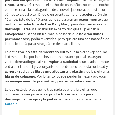
cinco
. La mayoría resaltan el hecho de los 10 años, no en una noche,
como le pasa a la protagonista de la novela japonesa, pero sí en un
cómputo global o teniéndolo en cuenta como una
aceleración de
10 años
. Esto de los 10 años tiene su base en un
experimento
que
realizó una
redactora de The Daily Mail
, que estuvo
un mes sin
desmaquillarse
, y al acabar un experto dijo que su piel había
envejecido 10 años en un mes
, a pesar de que
no eran daños
permanentes
y podía revertirlos, pero que era una constatación de
lo que le podía pasar si seguía sin desmaquillarse.
En definitiva,
no está demostrado 100 %
que la piel envejece si no
la desmaquillas por la noche, pero es bastante probable. Según
varios dermatólogos, al
no limpiar la suciedad
acumulada durante
el día en el maquillaje, el organismo puede absorber esta suciedad y
generar radicales libres que afectan
a la
elastina
de la piel y a las
fibras de colágeno
. Por lo tanto, puede perder firmeza y provocar
un
envejecimiento prematuro
, pero
no se sabe cuánto
.
Lo que está claro es que no trae nada bueno a la piel, así que
conviene desmaquillarla con
productos específicos para
desmaquillar los ojos y la piel sensible
, como los de la marca
Galenic
.