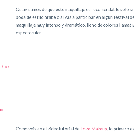
Os avisamos de que este maquillaje es recomendable solo si v
boda de estilo árabe o si vas a participar en algún festival d
maquillaje muy intenso y dramático, lleno de colores llamat
espectacular.
mética
a
ño
Como veis en el videotutorial de
Love Makeup
, lo primero e