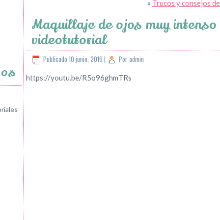
«
Trucos y consejos de 
Maquillaje de ojos muy intenso 
videotutorial
Publicado
10 junio, 2016
|
Por
admin
jos
https://youtu.be/R5o96ghmTRs
riales