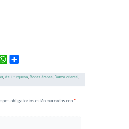
r
terest
Tumblr
WhatsApp
Compartir
,
,
,
,
er
Azul turquesa
Bodas árabes
Danza oriental
mpos obligatorios están marcados con
*