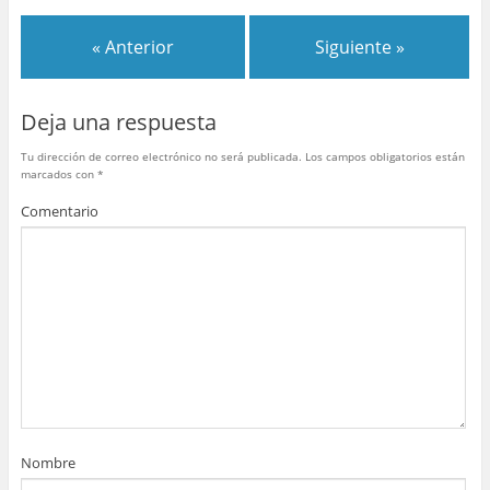
e
er
e
bl
s
p
b
st
r
A
ar
« Anterior
Siguiente »
o
p
tir
o
p
Deja una respuesta
k
Tu dirección de correo electrónico no será publicada.
Los campos obligatorios están
marcados con
*
Comentario
Nombre