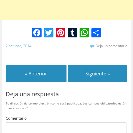
F
T
Pi
T
W
C
a
w
nt
u
h
o
2 octubre, 2014
Deja un comentario
c
itt
er
m
at
m
e
er
e
bl
s
p
b
st
r
A
ar
« Anterior
Siguiente »
o
p
tir
o
p
Deja una respuesta
k
Tu dirección de correo electrónico no será publicada.
Los campos obligatorios están
marcados con
*
Comentario