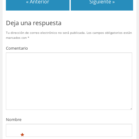
« Anterior
Siguiente »
o
p
tir
o
p
Deja una respuesta
k
Tu dirección de correo electrónico no será publicada.
Los campos obligatorios están
marcados con
*
Comentario
Nombre
*