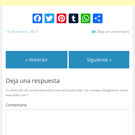
F
T
Pi
T
W
C
a
w
nt
u
h
o
13 diciembre, 2013
Deja un comentario
c
itt
er
m
at
m
e
er
e
bl
s
p
b
st
r
A
ar
« Anterior
Siguiente »
o
p
tir
o
p
Deja una respuesta
k
Tu dirección de correo electrónico no será publicada.
Los campos obligatorios están
marcados con
*
Comentario