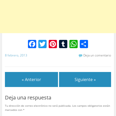
F
T
Pi
T
W
C
a
w
nt
u
h
o
8 febrero, 2013
Deja un comentario
c
itt
er
m
at
m
e
er
e
bl
s
p
b
st
r
A
ar
« Anterior
Siguiente »
o
p
tir
o
p
Deja una respuesta
k
Tu dirección de correo electrónico no será publicada.
Los campos obligatorios están
marcados con
*