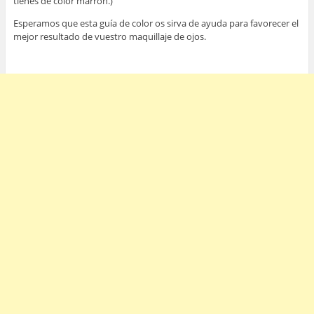
tienes de color marrón.)
Esperamos que esta guía de color os sirva de ayuda para favorecer el
mejor resultado de vuestro maquillaje de ojos.