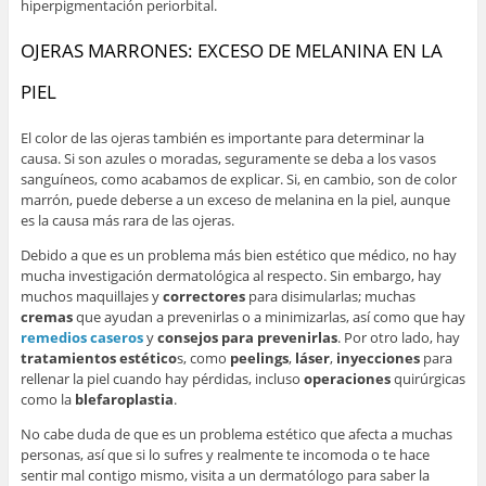
hiperpigmentación periorbital.
OJERAS MARRONES: EXCESO DE MELANINA EN LA
PIEL
El color de las ojeras también es importante para determinar la
causa. Si son azules o moradas, seguramente se deba a los vasos
sanguíneos, como acabamos de explicar. Si, en cambio, son de color
marrón, puede deberse a un exceso de melanina en la piel, aunque
es la causa más rara de las ojeras.
Debido a que es un problema más bien estético que médico, no hay
mucha investigación dermatológica al respecto. Sin embargo, hay
muchos maquillajes y
correctores
para disimularlas; muchas
cremas
que ayudan a prevenirlas o a minimizarlas, así como que hay
remedios caseros
y
consejos para prevenirlas
. Por otro lado, hay
tratamientos estético
s, como
peelings
,
láser
,
inyecciones
para
rellenar la piel cuando hay pérdidas, incluso
operaciones
quirúrgicas
como la
blefaroplastia
.
No cabe duda de que es un problema estético que afecta a muchas
personas, así que si lo sufres y realmente te incomoda o te hace
sentir mal contigo mismo, visita a un dermatólogo para saber la