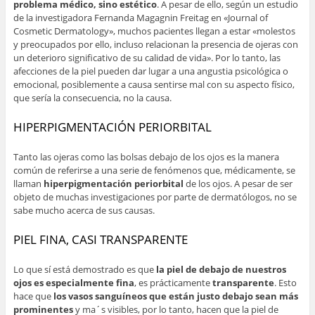
problema médico, sino estético
. A pesar de ello, según un estudio
de la investigadora Fernanda Magagnin Freitag en «Journal of
Cosmetic Dermatology», muchos pacientes llegan a estar «molestos
y preocupados por ello, incluso relacionan la presencia de ojeras con
un deterioro significativo de su calidad de vida». Por lo tanto, las
afecciones de la piel pueden dar lugar a una angustia psicológica o
emocional, posiblemente a causa sentirse mal con su aspecto físico,
que sería la consecuencia, no la causa.
HIPERPIGMENTACIÓN PERIORBITAL
Tanto las ojeras como las bolsas debajo de los ojos es la manera
común de referirse a una serie de fenómenos que, médicamente, se
llaman
hiperpigmentación periorbital
de los ojos. A pesar de ser
objeto de muchas investigaciones por parte de dermatólogos, no se
sabe mucho acerca de sus causas.
PIEL FINA, CASI TRANSPARENTE
Lo que sí está demostrado es que
la piel de debajo de nuestros
ojos es especialmente fina
, es prácticamente
transparente
. Esto
hace que
los vasos sanguíneos que están justo debajo sean más
prominentes
y ma´s visibles, por lo tanto, hacen que la piel de