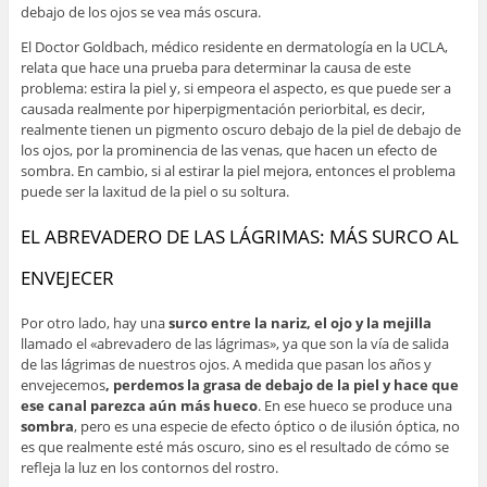
debajo de los ojos se vea más oscura.
El Doctor Goldbach, médico residente en dermatología en la UCLA,
relata que hace una prueba para determinar la causa de este
problema: estira la piel y, si empeora el aspecto, es que puede ser a
causada realmente por hiperpigmentación periorbital, es decir,
realmente tienen un pigmento oscuro debajo de la piel de debajo de
los ojos, por la prominencia de las venas, que hacen un efecto de
sombra. En cambio, si al estirar la piel mejora, entonces el problema
puede ser la laxitud de la piel o su soltura.
EL ABREVADERO DE LAS LÁGRIMAS: MÁS SURCO AL
ENVEJECER
Por otro lado, hay una
surco entre la nariz, el ojo y la mejilla
llamado el «abrevadero de las lágrimas», ya que son la vía de salida
de las lágrimas de nuestros ojos. A medida que pasan los años y
envejecemos
, perdemos la grasa de debajo de la piel y hace que
ese canal parezca aún más hueco
. En ese hueco se produce una
sombra
, pero es una especie de efecto óptico o de ilusión óptica, no
es que realmente esté más oscuro, sino es el resultado de cómo se
refleja la luz en los contornos del rostro.