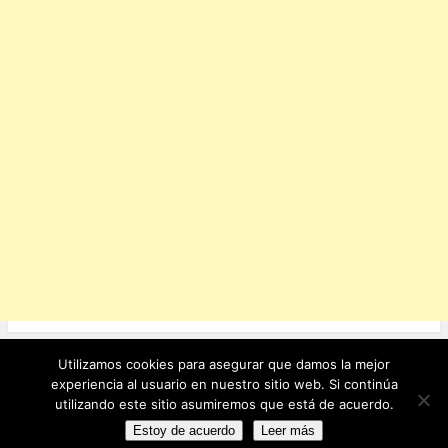
Utilizamos cookies para asegurar que damos la mejor
Ver sitio completo
experiencia al usuario en nuestro sitio web. Si continúa
utilizando este sitio asumiremos que está de acuerdo.
Funciona con WordPress
Estoy de acuerdo
Leer más
Statcounter code invalid. Insert a fresh copy.