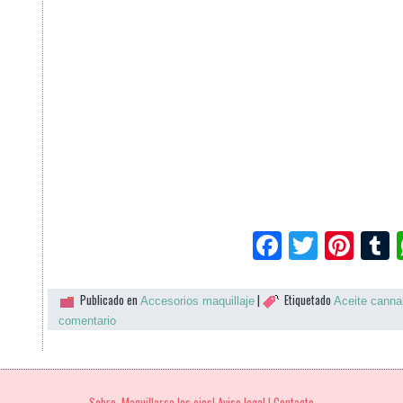
Facebook
Twitte
Pin
Publicado en
|
Etiquetado
Accesorios maquillaje
Aceite canna
comentario
Sobre Maquillarse los ojos| Aviso legal | Contacto