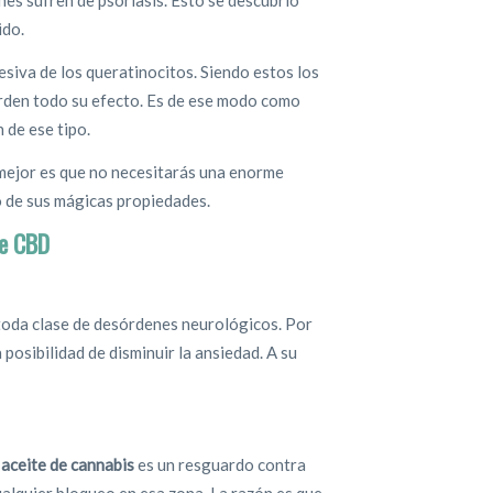
s sufren de psoriasis. Esto se descubrió
ido.
cesiva de los queratinocitos. Siendo estos los
ierden todo su efecto. Es de ese modo como
 de ese tipo.
o mejor es que no necesitarás una enorme
o de sus mágicas propiedades.
de CBD
 toda clase de desórdenes neurológicos. Por
a posibilidad de disminuir la ansiedad. A su
l
aceite de cannabis
es un resguardo contra