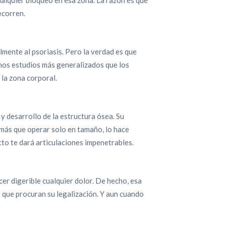
ualquier bloqueo en esa zona. La razón es que
ecorren.
lmente al psoriasis. Pero la verdad es que
unos estudios más generalizados que los
la zona corporal.
 y desarrollo de la estructura ósea. Su
 más que operar solo en tamaño, lo hace
cto te dará articulaciones impenetrables.
cer digerible cualquier dolor. De hecho, esa
s que procuran su legalización. Y aun cuando