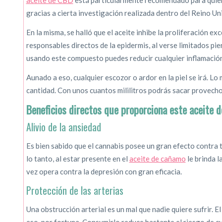
aceite de CBD
está particularmente recomendado para quiene
gracias a cierta investigación realizada dentro del Reino Un
En la misma, se halló que el aceite inhibe la proliferación ex
responsables directos de la epidermis, al verse limitados p
usando este compuesto puedes reducir cualquier inflamación
Aunado a eso, cualquier escozor o ardor en la piel se irá. L
cantidad. Con unos cuantos mililitros podrás sacar provech
Beneficios directos que proporciona este aceite 
Alivio de la ansiedad
Es bien sabido que el cannabis posee un gran efecto contra
lo tanto, al estar presente en el
aceite de cañamo
le brinda l
vez opera contra la depresión con gran eficacia.
Protección de las arterias
Una obstrucción arterial es un mal que nadie quiere sufrir. E