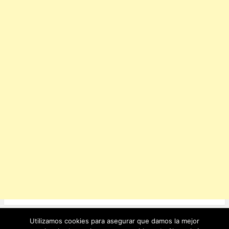
o
p
k
Utilizamos cookies para asegurar que damos la mejor