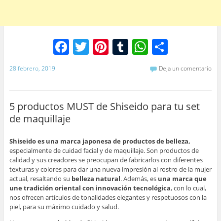
F
T
Pi
T
W
C
a
w
nt
u
h
o
28 febrero, 2019
Deja un comentario
c
itt
er
m
at
m
e
er
e
bl
s
p
b
st
r
A
ar
5 productos MUST de Shiseido para tu set
de maquillaje
o
p
tir
o
p
Shiseido es una marca japonesa de productos de belleza,
especialmente de cuidad facial y de maquillaje. Son productos de
k
calidad y sus creadores se preocupan de fabricarlos con diferentes
texturas y colores para dar una nueva impresión al rostro de la mujer
actual, resaltando su
belleza natural
. Además, es
una marca que
une tradición oriental con innovación tecnológica
, con lo cual,
nos ofrecen artículos de tonalidades elegantes y respetuosos con la
piel, para su máximo cuidado y salud.