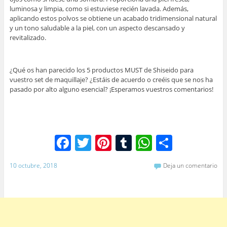
luminosa y limpia, como si estuviese recién lavada. Además,
aplicando estos polvos se obtiene un acabado tridimensional natural
y un tono saludable a la piel, con un aspecto descansado y
revitalizado.
¿Qué os han parecido los 5 productos MUST de Shiseido para
vuestro set de maquillaje? ¿Estáis de acuerdo o creéis que se nos ha
pasado por alto alguno esencial? ¡Esperamos vuestros comentarios!
F
T
Pi
T
W
C
a
w
nt
u
h
o
10 octubre, 2018
Deja un comentario
c
itt
er
m
at
m
e
er
e
bl
s
p
b
st
r
A
ar
o
p
tir