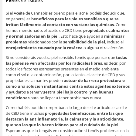
Pieles sensibles
Si el Aceite de Cannabis es bueno para el acné, podéis deducir que,
en general, es
beneficioso para las pieles sensibles o que se
irritan fácilmente al contacto con sustancias químicas
. Como
hemos mencionado, el aceite de CBD tiene
propiedades calmantes
y normalizadoras en la piel
. Esto hace que ayuden a
minimizar
problemas
relacionados con la
sensibilidad de la piel
, incluso el
enrojecimiento causado por la rosácea
o alguna otra afección.
Si no consideráis vuestra piel sensible, tenéis que pensar que
todas
las pieles se ven afectadas por los radicales libres
, es decir, por
todos los factores estresantes presentes en el medio ambiente,
como el sol o la contaminación, por lo tanto, el aceite de CBD y sus
propiedades calmantes pueden
actuar de barrera protectora o
como una solución instantánea contra estos agentes externos
y ayudaros a tener
vuestra piel bajo control y en buenas
condiciones
para no llegar a tener problemas nunca.
Como habéis podido comprobar a lo largo de este artículo, el aceite
de CBD tiene muchas
propiedades beneficiosas, entre las que
destacan la antiinflamatoria, la calmante y la antioxidante,
que son las que lo hacen idóneo para el cuidado de la piel
.
Esperamos que lo tengáis en consideración si tenéis problemas en la