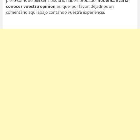
piel o sufrís de piel sensible. Si lo habéis probado,
nos encantaría
conocer vuestra opinión
así que, por favor, dejadnos un
comentario aquí abajo contando vuestra experiencia.