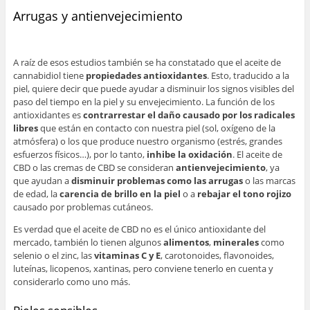
Arrugas y antienvejecimiento
A raíz de esos estudios también se ha constatado que el aceite de
cannabidiol tiene
propiedades antioxidantes
. Esto, traducido a la
piel, quiere decir que puede ayudar a disminuir los signos visibles del
paso del tiempo en la piel y su envejecimiento. La función de los
antioxidantes es
contrarrestar el daño causado por los radicales
libres
que están en contacto con nuestra piel (sol, oxígeno de la
atmósfera) o los que produce nuestro organismo (estrés, grandes
esfuerzos físicos…), por lo tanto,
inhibe la oxidación
. El aceite de
CBD o las cremas de CBD se consideran
antienvejecimiento
, ya
que ayudan a
disminuir problemas como las arrugas
o las marcas
de edad, la
carencia de brillo en la piel
o a
rebajar el tono rojizo
causado por problemas cutáneos.
Es verdad que el aceite de CBD no es el único antioxidante del
mercado, también lo tienen algunos
alimentos
,
minerales
como
selenio o el zinc, las
vitaminas C y E
, carotonoides, flavonoides,
luteínas, licopenos, xantinas, pero conviene tenerlo en cuenta y
considerarlo como uno más.