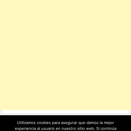
o
p
k
Utilizamos cookies para asegurar que damos la mejor
Ver sitio completo
experiencia al usuario en nuestro sitio web. Si continúa