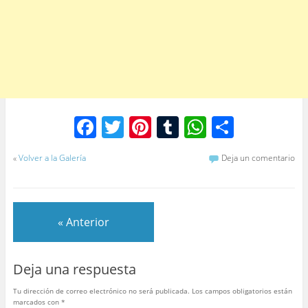
F
T
Pi
T
W
C
a
w
nt
u
h
o
«
Volver a la Galería
Deja un comentario
c
itt
er
m
at
m
e
er
e
bl
s
p
b
st
r
A
ar
« Anterior
o
p
tir
o
p
Deja una respuesta
k
Tu dirección de correo electrónico no será publicada.
Los campos obligatorios están
marcados con
*