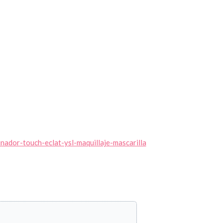
tir
inador-touch-eclat-ysl-maquillaje-mascarilla