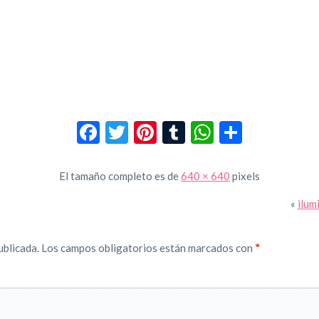
Facebook
Twitter
Pinterest
Tumblr
WhatsApp
Compar
El tamaño completo es de
640 × 640
pixels
«
ilum
ublicada.
Los campos obligatorios están marcados con
*