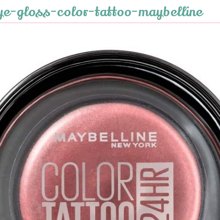
e-gloss-color-tattoo-maybelline