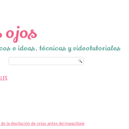
 ojos
cos e ideas, técnicas y videotutoriales
ALES
de la depilación de cejas antes del maquillaje