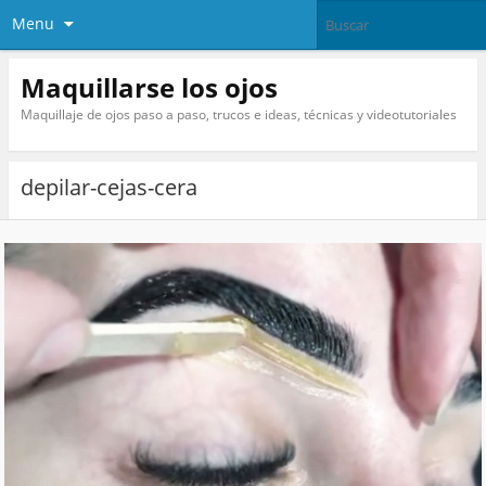
Menu
Maquillarse los ojos
Maquillaje de ojos paso a paso, trucos e ideas, técnicas y videotutoriales
depilar-cejas-cera