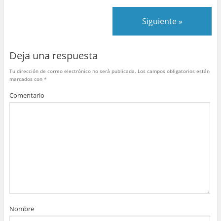
e
er
e
bl
s
p
b
st
r
A
ar
Siguiente »
o
p
tir
o
p
Deja una respuesta
k
Tu dirección de correo electrónico no será publicada.
Los campos obligatorios están
marcados con
*
Comentario
Nombre