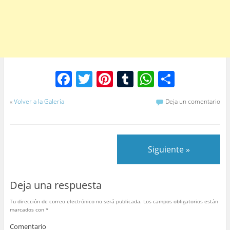
F
T
Pi
T
W
C
a
w
nt
u
h
o
«
Volver a la Galería
Deja un comentario
c
itt
er
m
at
m
e
er
e
bl
s
p
b
st
r
A
ar
Siguiente »
o
p
tir
o
p
Deja una respuesta
k
Tu dirección de correo electrónico no será publicada.
Los campos obligatorios están
marcados con
*
Comentario