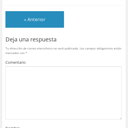
e
er
e
bl
s
p
b
st
r
A
ar
« Anterior
o
p
tir
o
p
Deja una respuesta
k
Tu dirección de correo electrónico no será publicada.
Los campos obligatorios están
marcados con
*
Comentario