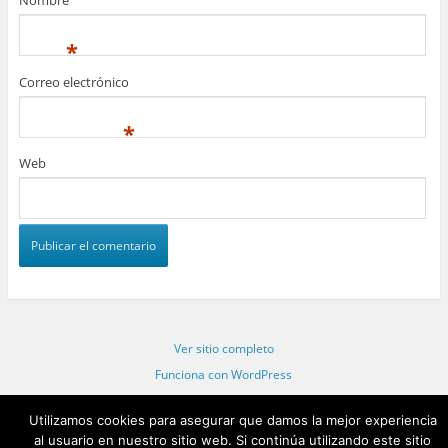
Nombre
*
Correo electrónico
*
Web
Ver sitio completo
Funciona con WordPress
Statcounter code invalid. Insert a fresh copy.
Utilizamos cookies para asegurar que damos la mejor experiencia
al usuario en nuestro sitio web. Si continúa utilizando este sitio