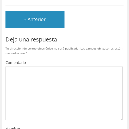
e
er
e
bl
s
p
b
st
r
A
ar
« Anterior
o
p
tir
o
p
Deja una respuesta
k
Tu dirección de correo electrónico no será publicada.
Los campos obligatorios están
marcados con
*
Comentario
Nombre