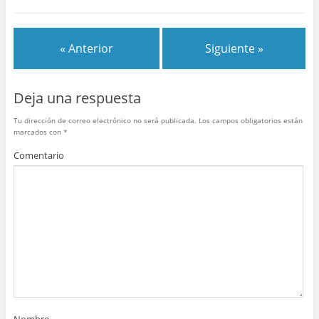
e
er
e
bl
s
p
b
st
r
A
ar
« Anterior
Siguiente »
o
p
tir
o
p
Deja una respuesta
k
Tu dirección de correo electrónico no será publicada.
Los campos obligatorios están
marcados con
*
Comentario
Nombre