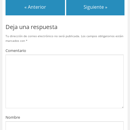
b
st
r
A
ar
« Anterior
Siguiente »
o
p
tir
o
p
Deja una respuesta
k
Tu dirección de correo electrónico no será publicada.
Los campos obligatorios están
marcados con
*
Comentario
Nombre