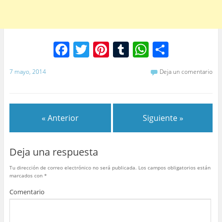
F
T
Pi
T
W
C
a
w
nt
u
h
o
7 mayo, 2014
Deja un comentario
c
itt
er
m
at
m
e
er
e
bl
s
p
b
st
r
A
ar
« Anterior
Siguiente »
o
p
tir
o
p
Deja una respuesta
k
Tu dirección de correo electrónico no será publicada.
Los campos obligatorios están
marcados con
*
Comentario