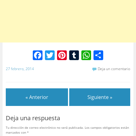
F
T
Pi
T
W
C
a
w
nt
u
h
o
27 febrero, 2014
Deja un comentario
c
itt
er
m
at
m
e
er
e
bl
s
p
b
st
r
A
ar
« Anterior
Siguiente »
o
p
tir
o
p
Deja una respuesta
k
Tu dirección de correo electrónico no será publicada.
Los campos obligatorios están
marcados con
*