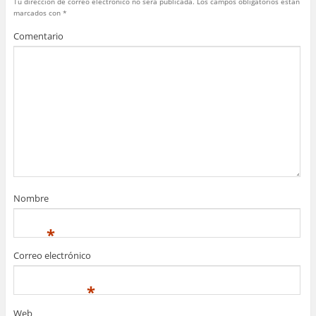
Tu dirección de correo electrónico no será publicada.
Los campos obligatorios están
marcados con
*
Comentario
Nombre
*
Correo electrónico
*
Web