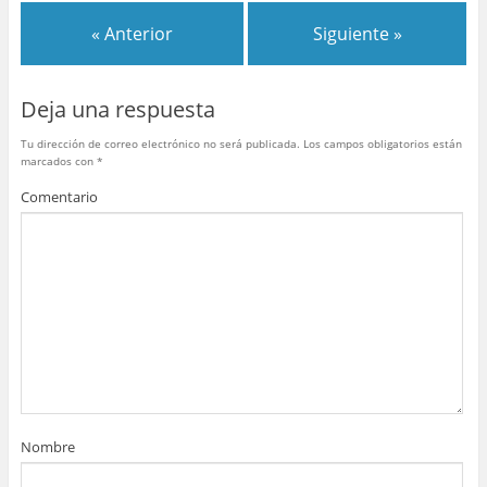
b
st
r
A
ar
« Anterior
Siguiente »
o
p
tir
o
p
Deja una respuesta
k
Tu dirección de correo electrónico no será publicada.
Los campos obligatorios están
marcados con
*
Comentario
Nombre