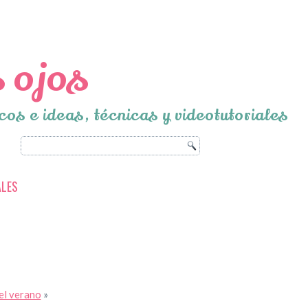
 ojos
cos e ideas, técnicas y videotutoriales
ALES
 el verano
»