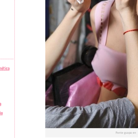
mética
a
ño