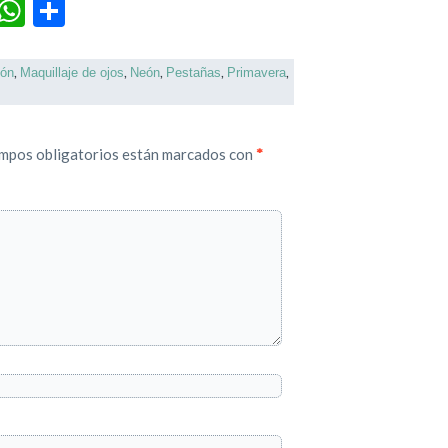
r
terest
Tumblr
WhatsApp
Compartir
,
,
,
,
,
ión
Maquillaje de ojos
Neón
Pestañas
Primavera
mpos obligatorios están marcados con
*