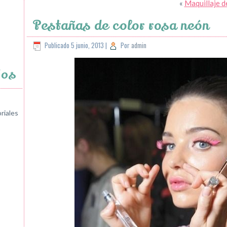
«
Maquillaje de
Pestañas de color rosa neón
Publicado
5 junio, 2013
|
Por
admin
jos
riales