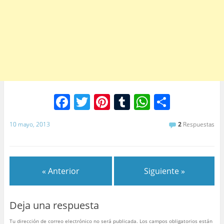
F
T
Pi
T
W
C
a
w
nt
u
h
o
10 mayo, 2013
2
Respuestas
c
itt
er
m
at
m
e
er
e
bl
s
p
b
st
r
A
ar
« Anterior
Siguiente »
o
p
tir
o
p
Deja una respuesta
k
Tu dirección de correo electrónico no será publicada.
Los campos obligatorios están