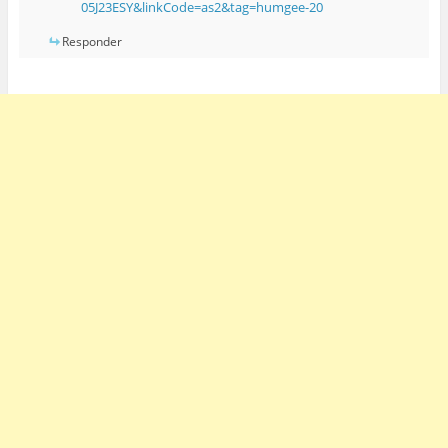
05J23ESY&linkCode=as2&tag=humgee-20
Responder