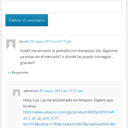
luz
en
29 mayo, 2013 en 9:17 pm
hola!!! me encanto la pestaña con mariposa, xfa, diganme,
ya estan en el mercado? o donde las puedo conseguir…
gracias!!!
Responder
admin
en
30 mayo, 2013 en 11:57 am
Hola, Luz. Las he encontrado en Amazon. Espero que
te sirva.
http://www.amazon.com/gp/product/B005J23ESY/ref=
as_li_qf_sp_asin_il_tl?
ie=UTF8&camp=1789&creative=9325&creativeASIN=B0