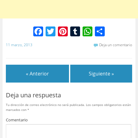
F
T
Pi
T
W
C
a
w
nt
u
h
o
11 marzo, 2013
Deja un comentario
c
itt
er
m
at
m
e
er
e
bl
s
p
b
st
r
A
ar
« Anterior
Siguiente »
o
p
tir
o
p
Deja una respuesta
k
Tu dirección de correo electrónico no será publicada.
Los campos obligatorios están
marcados con
*
Comentario