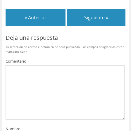
e
er
e
bl
s
p
b
st
r
A
ar
« Anterior
Siguiente »
o
p
tir
o
p
Deja una respuesta
k
Tu dirección de correo electrónico no será publicada.
Los campos obligatorios están
marcados con
*
Comentario
Nombre