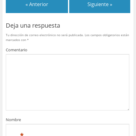
b
st
r
A
ar
« Anterior
Siguiente »
o
p
tir
o
p
Deja una respuesta
k
Tu dirección de correo electrónico no será publicada.
Los campos obligatorios están
marcados con
*
Comentario
Nombre
*