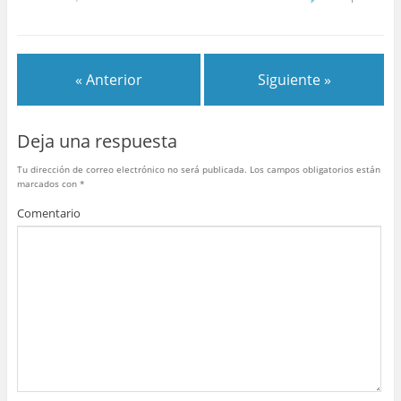
c
itt
er
m
at
m
e
er
e
bl
s
p
b
st
r
A
ar
« Anterior
Siguiente »
o
p
tir
o
p
Deja una respuesta
k
Tu dirección de correo electrónico no será publicada.
Los campos obligatorios están
marcados con
*
Comentario