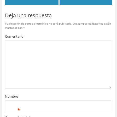
o
p
tir
o
p
Deja una respuesta
k
Tu dirección de correo electrónico no será publicada.
Los campos obligatorios están
marcados con
*
Comentario
Nombre
*