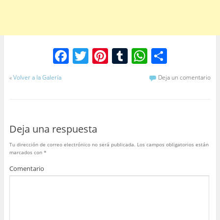
F
T
Pi
T
W
C
a
w
nt
u
h
o
«
Volver a la Galería
Deja un comentario
c
itt
er
m
at
m
e
er
e
bl
s
p
b
st
r
A
ar
Deja una respuesta
o
p
tir
o
p
Tu dirección de correo electrónico no será publicada.
Los campos obligatorios están
marcados con
*
k
Comentario