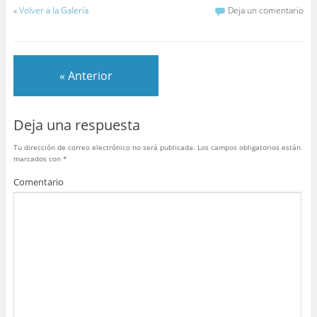
a
w
nt
u
h
o
«
Volver a la Galería
Deja un comentario
c
itt
er
m
at
m
e
er
e
bl
s
p
b
st
r
A
ar
« Anterior
o
p
tir
o
p
Deja una respuesta
k
Tu dirección de correo electrónico no será publicada.
Los campos obligatorios están
marcados con
*
Comentario