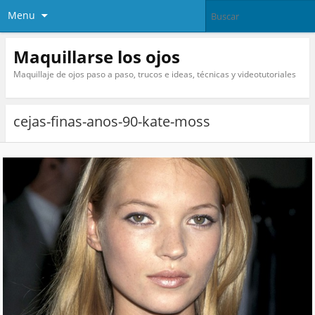
Menu
Maquillarse los ojos
Maquillaje de ojos paso a paso, trucos e ideas, técnicas y videotutoriales
cejas-finas-anos-90-kate-moss