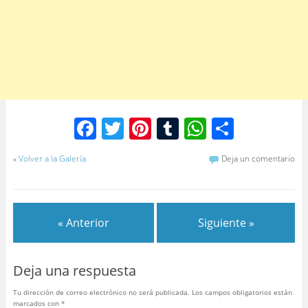
F
T
Pi
T
W
C
a
w
nt
u
h
o
«
Volver a la Galería
Deja un comentario
c
itt
er
m
at
m
e
er
e
bl
s
p
b
st
r
A
ar
« Anterior
Siguiente »
o
p
tir
o
p
Deja una respuesta
k
Tu dirección de correo electrónico no será publicada.
Los campos obligatorios están
marcados con
*